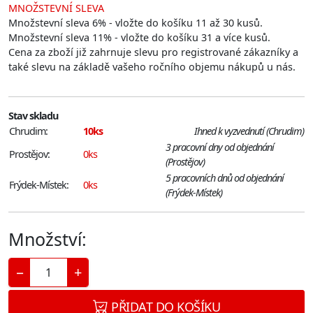
MNOŽSTEVNÍ SLEVA
Množstevní sleva 6% - vložte do košíku 11 až 30 kusů.
Množstevní sleva 11% - vložte do košíku 31 a více kusů.
Cena za zboží již zahrnuje slevu pro registrované zákazníky a
také slevu na základě vašeho ročního objemu nákupů u nás.
Stav skladu
Chrudim:
10ks
Ihned k vyzvednutí (Chrudim)
3 pracovní dny od objednání
Prostějov:
0ks
(Prostějov)
5 pracovních dnů od objednání
Frýdek-Místek:
0ks
(Frýdek-Místek)
Množství:
−
+
PŘIDAT DO KOŠÍKU