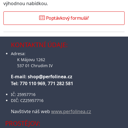
výhodnou nabídkou.
Poptávkový formulář
KONTAKTNÍ ÚDAJE:
Adresa:
K Májovu 1262
537 01 Chrudim IV
E-mail:
shop@perfolinea.cz
Tel: 770 110 969, 771 282 581
IČ: 25957716
DIČ: CZ25957716
Navštivte náš web
www.perfolinea.cz
PROSTĚJOV: