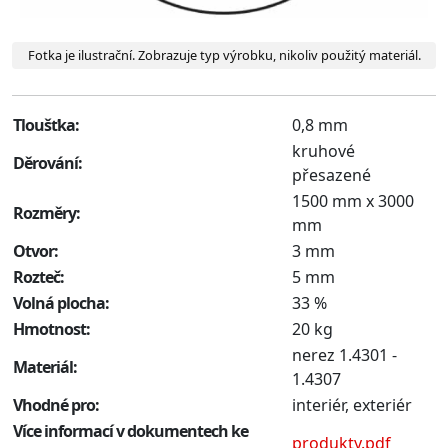
Fotka je ilustrační. Zobrazuje typ výrobku, nikoliv použitý materiál.
Tloušťka:
0,8 mm
kruhové
Děrování:
přesazené
1500 mm x 3000
Rozměry:
mm
Otvor:
3 mm
Rozteč:
5 mm
Volná plocha:
33 %
Hmotnost:
20 kg
nerez 1.4301 -
Materiál:
1.4307
Vhodné pro:
interiér, exteriér
Více informací v dokumentech ke
produkty.pdf