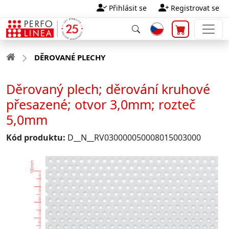
Přihlásit se
Registrovat se
DĚROVANÉ PLECHY
Děrovaný plech; děrování kruhové
přesazené; otvor 3,0mm; rozteč
5,0mm
Kód produktu:
D__N__RV030000050008015003000