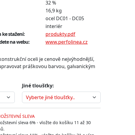
32 %
16,9 kg
ocel DC01 - DC05
interiér
 ke stažení:
produkty.pdf
jdete na webu:
www.perfolinea.cz
onstrukční oceli je cenově nejvýhodnější,
 upravovat práškovou barvou, galvanickým
Jiné tloušťky:
OŽSTEVNÍ SLEVA
žstevní sleva 6% - vložte do košíku 11 až 30
sů.