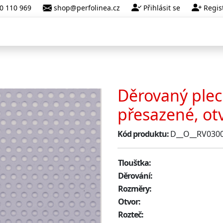
Přihlásit se
Regis
0 110 969
shop@perfolinea.cz
Děrovaný plec
přesazené, o
Kód produktu:
D__O__RV030
Tloušťka:
Děrování:
Rozměry:
Otvor:
Rozteč: