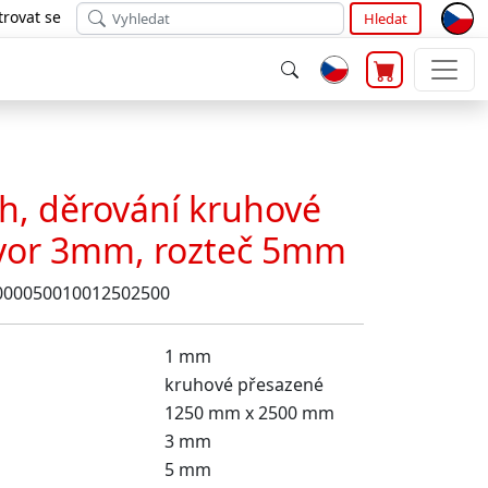
trovat se
Hledat
h, děrování kruhové
tvor 3mm, rozteč 5mm
000050010012502500
1 mm
kruhové přesazené
1250 mm x 2500 mm
3 mm
5 mm