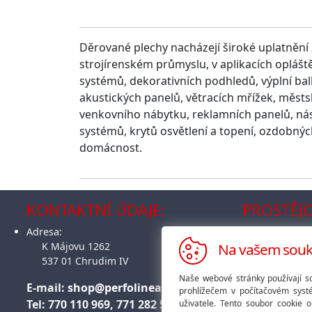
Děrované plechy nacházejí široké uplatnění
strojírenském průmyslu, v aplikacích oplášt
systémů, dekorativních podhledů, výplní bal
akustických panelů, větracích mřížek, městs
venkovního nábytku, reklamních panelů, nás
systémů, krytů osvětlení a topení, ozdobnýc
domácnost.
KONTAKTNÍ ÚDAJE:
PROSTĚJO
Adresa:
PERFO LINEA, a
K Májovu 1262
Šlikova 4808
Na vašem soukr
537 01 Chrudim IV
796 01 Prostěj
pondělí - pátek
Naše webové stránky používají s
E-mail:
shop@perfolinea.cz
najdi na mapě
prohlížečem v počítačovém syst
Tel: 770 110 969, 771 282 581
uživatele. Tento soubor cookie o