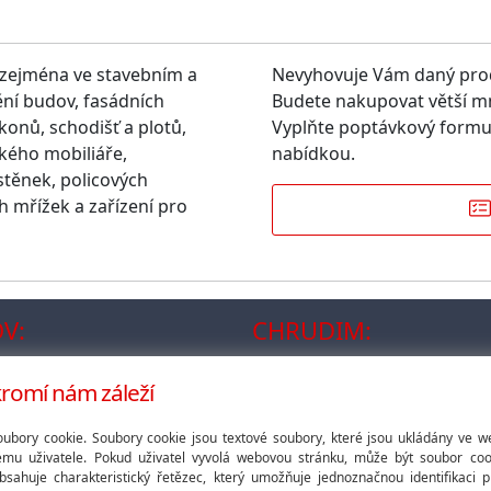
 zejména ve stavebním a
Nevyhovuje Vám daný pro
ění budov, fasádních
Budete nakupovat větší m
konů, schodišť a plotů,
Vyplňte poptávkový formu
kého mobiliáře,
nabídkou.
těnek, policových
h mřížek a zařízení pro
V:
CHRUDIM:
.s.
PERFO LINEA, a.s.
K Májovu 1262
omí nám záleží
ov
537 01 Chrudim
 | 6:30 - 15:30
pondělí - pátek | 7:00 - 15:30
oubory cookie. Soubory cookie jsou textové soubory, které jsou ukládány ve
najdi na mapě
ému uživatele. Pokud uživatel vyvolá webovou stránku, může být soubor co
bsahuje charakteristický řetězec, který umožňuje jednoznačnou identifikaci 