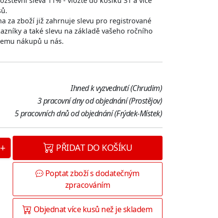
žstevní sleva 11% - vložte do košíku 31 a více
sů.
a za zboží již zahrnuje slevu pro registrované
azníky a také slevu na základě vašeho ročního
jemu nákupů u nás.
Ihned k vyzvednutí (Chrudim)
3 pracovní dny od objednání (Prostějov)
5 pracovních dnů od objednání (Frýdek-Místek)
+
PŘIDAT DO KOŠÍKU
Poptat zboží s dodatečným
zpracováním
Objednat více kusů než je skladem