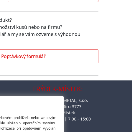
dukt?
nožství kusů nebo na firmu?
lář a my se vám ozveme s výhodnou
Poptávkový formulář
FRÝDEK-MÍSTEK:
TECHNOTRON-METAL, s.r.o.
Vrátnice ulice Míru 3777
738 01 Frýdek-Místek
 webovém prohlížeči nebo webovým
pondělí - pátek | 7:00 - 15:00
okie uložen v operačním systému
najdi na mapě
prohlížeče při opětovném vyvolání