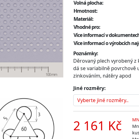
Volná plocha:
Hmotnost:
Materiál:
Vhodné pro:
Více informací v dokumentech
Více informací o výrobcích na
Poznámky:
Děrovaný plech vyrobený z k
dá se variabilně povrchově
zinkováním, nátěry apod
Jiné rozměry:
MN
2 161 Kč
Mno
ku