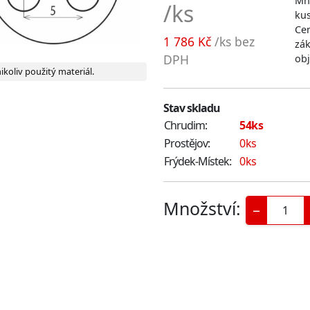
Mno
/ks
ku
Cen
1 786 Kč
/ks bez
zák
DPH
ob
ikoliv použitý materiál.
Stav skladu
Chrudim:
54ks
Prostějov:
0ks
Frýdek-Místek:
0ks
Množství:
−